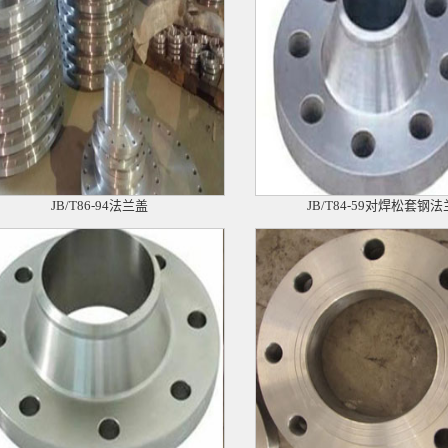
JB/T86-94法兰盖
JB/T84-59对焊松套钢法