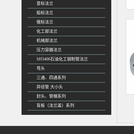
意标法兰
船标法兰
俄标法兰
化工部法兰
机械部法兰
压力容器法兰
SH3406石油化工钢制管法兰
弯头
三通、四通系列
异径管 大小头
封头、管帽系列
盲板（法兰盖）系列