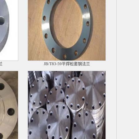
兰
JB/T83-59平焊松套钢法兰